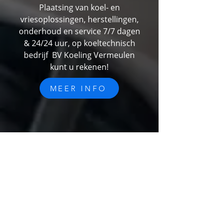
Plaatsing van koel- en
vriesoplossingen, herstellingen,
onderhoud en service 7/7 dagen
& 24/24 uur, op koeltechnisch
bedrijf BV Koeling Vermeulen
kunt u rekenen!
MEER INFO
Contacteer ons
Bent u op zoek naar een
betrouwbare partner voor uw koel-
en klimaatbeheersing? Aarzel dan