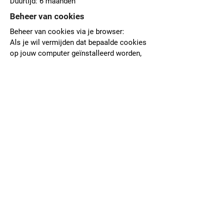
Duurtijd: 6 maanden
Beheer van cookies
Beheer van cookies via je browser:
Als je wil vermijden dat bepaalde cookies
op jouw computer geïnstalleerd worden,
dan kan je dat via de Privacy instellingen
van je browser aangeven. Cookies
verwijderen kan ook via de Privacy
instellingen van je browser.
Beheer van cookies via de website en de
cookie-informatiebanner:
Als gebruiker kan je zelf aangeven of je
enkel essentiële cookies of ook andere
cookies (zoals marketing cookies,…) wil
aanvaarden. Dit doe je door te klikken op
1 van de 2 knoppen onderaan op de
website in de cookiebanner: