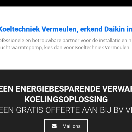
Koeltechniek Vermeulen, erkend Daikin i
ofessionele en betrouwbare partner voor de installatie en 
lucht warmtepomp, kies dan voor Koeltechniek Vermeulen
 EEN ENERGIEBESPARENDE VERWA
KOELINGSOPLOSSING
EEN GRATIS OFFERTE AAN BIJ BV 
Mail ons