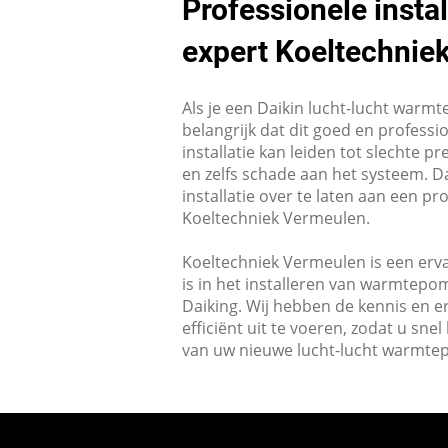
Professionele insta
expert Koeltechni
Als je een Daikin lucht-lucht warmte
belangrijk dat dit goed en profess
installatie kan leiden tot slechte p
en zelfs schade aan het systeem. 
installatie over te laten aan een pro
Koeltechniek Vermeulen.
Koeltechniek Vermeulen is een erva
is in het installeren van warmtep
Daiking. Wij hebben de kennis en er
efficiënt uit te voeren, zodat u sn
van uw nieuwe lucht-lucht warmt