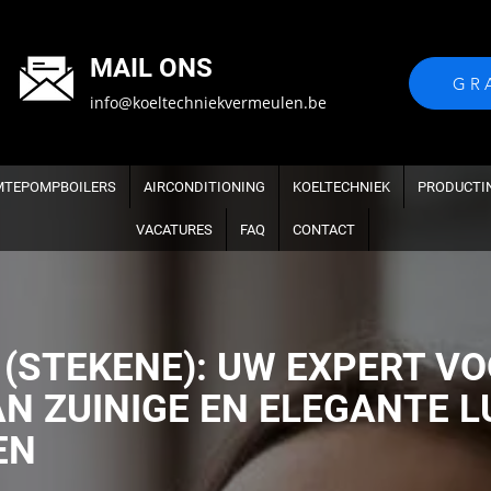
MAIL ONS
GR
info@koeltechniekvermeulen.be
TEPOMPBOILERS
AIRCONDITIONING
KOELTECHNIEK
PRODUCTI
VACATURES
FAQ
CONTACT
(STEKENE): UW EXPERT VO
AN ZUINIGE EN ELEGANTE 
EN