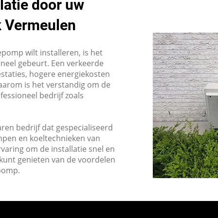
llatie door uw
ek Vermeulen
pomp wilt installeren, is het
ioneel gebeurt. Een verkeerde
restaties, hogere energiekosten
Daarom is het verstandig om de
fessioneel bedrijf zoals
ren bedrijf dat gespecialiseerd
ompen en koeltechnieken van
varing om de installatie snel en
el kunt genieten van de voordelen
epomp.