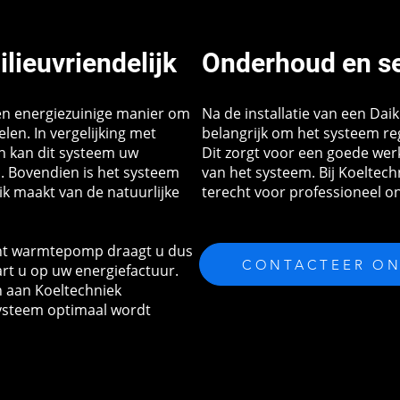
ilieuvriendelijk
Onderhoud en s
en energiezuinige manier om
Na de installatie van een Dai
en. In vergelijking met
belangrijk om het systeem re
n kan dit systeem uw
Dit zorgt voor een goede wer
. Bovendien is het systeem
van het systeem. Bij Koeltec
ik maakt van de natuurlijke
terecht voor professioneel o
cht warmtepomp draagt u dus
CONTACTEER ON
art u op uw energiefactuur.
en aan Koeltechniek
systeem optimaal wordt