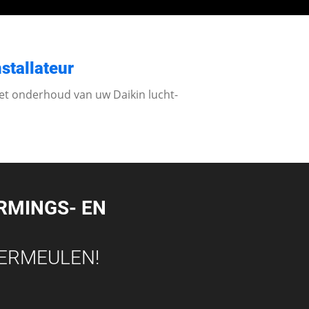
nstallateur
het onderhoud van uw Daikin lucht-
.
RMINGS- EN
VERMEULEN!